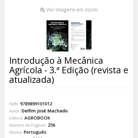
Ver imagens em zoom
Introdução à Mecânica
Agrícola - 3.ª Edição (revista e
atualizada)
9789899101012
ISBN:
Delfim José Machado
Autor:
AGROBOOK
Editora:
256
Número de Páginas:
Português
Idioma: