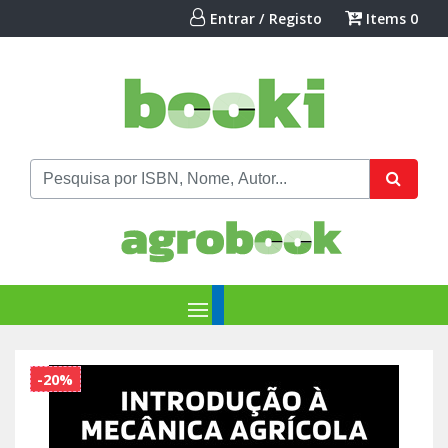
Entrar / Registo
Items
0
-20%