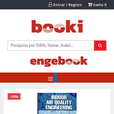
Entrar / Registo
Items
0
-10%