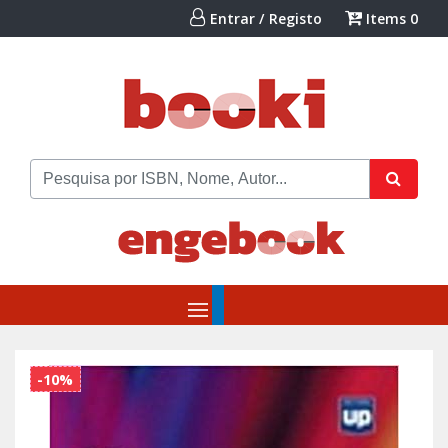
Entrar / Registo
Items
0
-10%