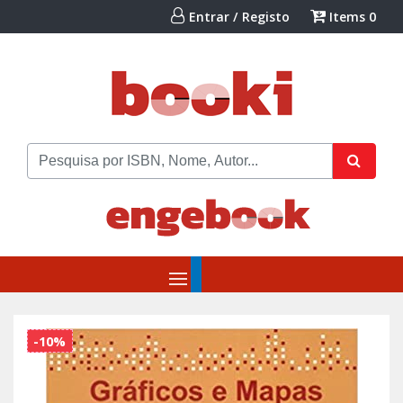
Entrar / Registo
Items
0
-10%