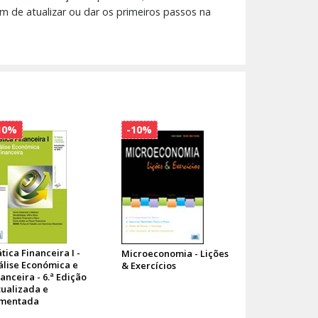
em de atualizar ou dar os primeiros passos na
10%
-10%
tica Financeira I -
Microeconomia - Lições
álise Económica e
& Exercícios
anceira - 6.ª Edição
tualizada e
mentada