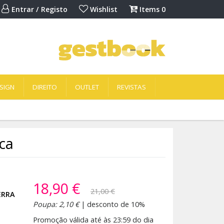
Entrar / Registo
Wishlist
Items
0
SIGN
DIREITO
OUTLET
REVISTAS
ica
18,90 €
21,00 €
ERRA
Poupa: 2,10 €
| desconto de 10%
Promoção válida até às 23:59 do dia