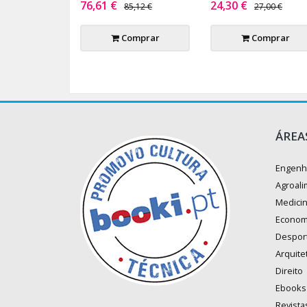
76,61 €
24,30 €
85,12 €
27,00 €
Comprar
Comprar
ÁREA
Engenh
Agroali
Medici
Econom
Despor
Arquite
Direito
Ebooks
Revista