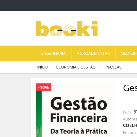
ENGENHARIA
AGROALIMENTAR
MEDICI
INÍCIO
ECONOMIA E GESTÃO
FINANÇAS
Ges
-10%
9
ISBN:
Autores
COEL
Editora: