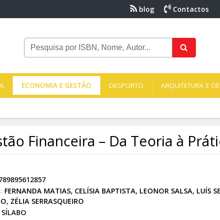
blog
Contactos
NA
ECONOMIA E GESTÃO
DESPORTO
ARQUITETURA E DE
tão Financeira – Da Teoria à Prát
789895612857
FERNANDA MATIAS
,
CELÍSIA BAPTISTA
,
LEONOR SALSA
,
LUÍS S
:
HO
,
ZÉLIA SERRASQUEIRO
SÍLABO