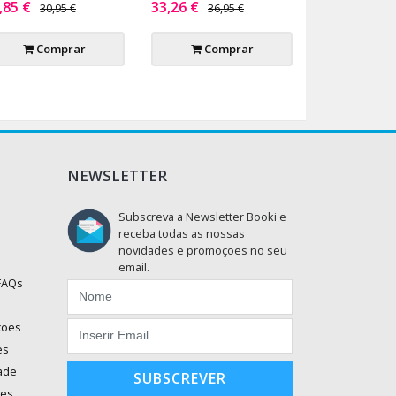
,85 €
33,26 €
30,95 €
36,95 €
Comprar
Comprar
NEWSLETTER
Subscreva a Newsletter Booki e
receba todas as nossas
novidades e promoções no seu
email.
 FAQs
ções
es
dade
SUBSCREVER
ões