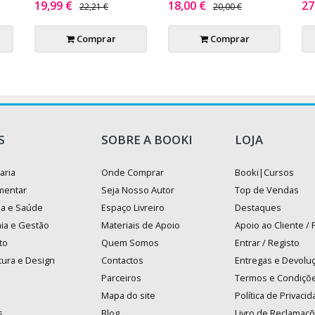
19,99 €
18,00 €
27
22,21 €
20,00 €
Comprar
Comprar
S
SOBRE A BOOKI
LOJA
aria
Onde Comprar
Booki|Cursos
mentar
Seja Nosso Autor
Top de Vendas
na e Saúde
Espaço Livreiro
Destaques
ia e Gestão
Materiais de Apoio
Apoio ao Cliente /
to
Quem Somos
Entrar / Registo
tura e Design
Contactos
Entregas e Devolu
Parceiros
Termos e Condiçõ
Mapa do site
Política de Privaci
s
Blog
Livro de Reclamaç