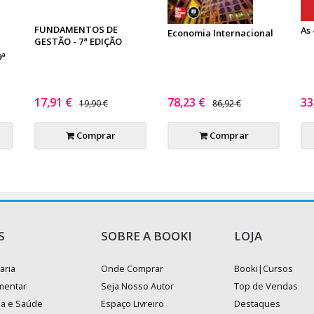
FUNDAMENTOS DE
As
Economia Internacional
GESTÃO - 7ª EDIÇÃO
9ª
17,91 €
78,23 €
33
19,90 €
86,92 €
Comprar
Comprar
S
SOBRE A BOOKI
LOJA
aria
Onde Comprar
Booki|Cursos
mentar
Seja Nosso Autor
Top de Vendas
na e Saúde
Espaço Livreiro
Destaques