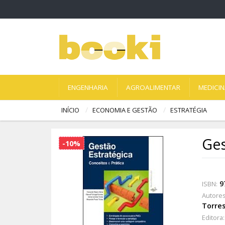
ENGENHARIA
AGROALIMENTAR
MEDICI
INÍCIO
ECONOMIA E GESTÃO
ESTRATÉGIA
Ges
-10%
9
ISBN:
Autores
Torre
Editora: