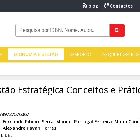
blog
Contactos
NA
ECONOMIA E GESTÃO
DESPORTO
ARQUITETURA E DE
tão Estratégica Conceitos e Práti
789727576067
Fernando Ribeiro Serra
,
Manuel Portugal Ferreira
,
Maria Când
:
s
,
Alexandre Pavan Torres
LIDEL