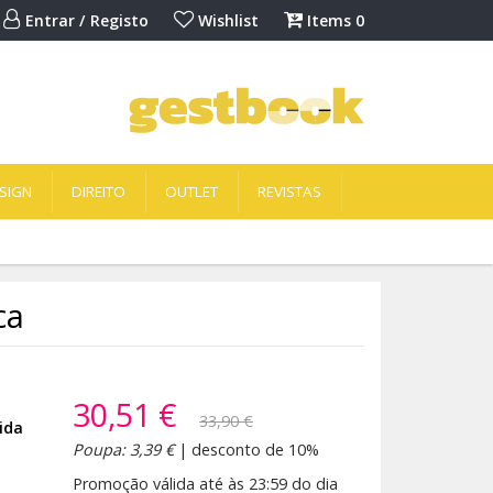
Entrar / Registo
Wishlist
Items
0
SIGN
DIREITO
OUTLET
REVISTAS
ca
30,51 €
33,90 €
ida
Poupa: 3,39 €
| desconto de 10%
Promoção válida até às 23:59 do dia