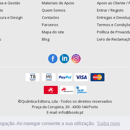
ia e Gestão
Materiais de Apoio
Apoio ao Cliente /
to
Quem Somos
Entrar / Registo
tura e Design
Contactos
Entregas e Devolu
Parceiros
Termos e Condiçõ
Mapa do site
Política de Privaci
s
Blog
Livro de Reclamaç
©Quântica Editora, Lda - Todos os direitos reservados
Praça da Corujeira, 30 - 4300-144 Porto
E-mail: info@booki.pt
Tel.: +351 220 104 872
(
custo de chamada para a rede fixa
)
vegação. Ao navegar consente a sua utilização.
Saiba mais