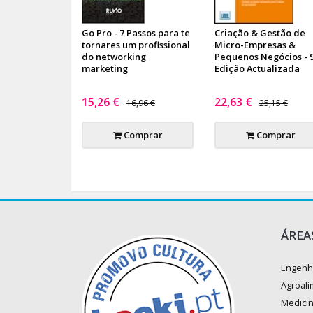
Go Pro - 7 Passos para te
Criação & Gestão de
tornares um profissional
Micro-Empresas &
do networking
Pequenos Negócios - 
marketing
Edição Actualizada
15,26 €
22,63 €
16,96 €
25,15 €
Comprar
Comprar
ÁREA
Engenh
Agroali
Medici