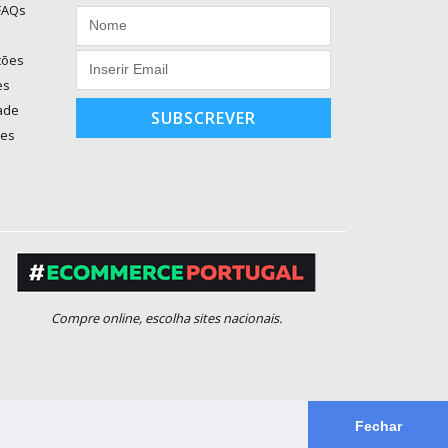
 FAQs
ções
es
dade
SUBSCREVER
ões
Compre online, escolha sites nacionais.
Fechar