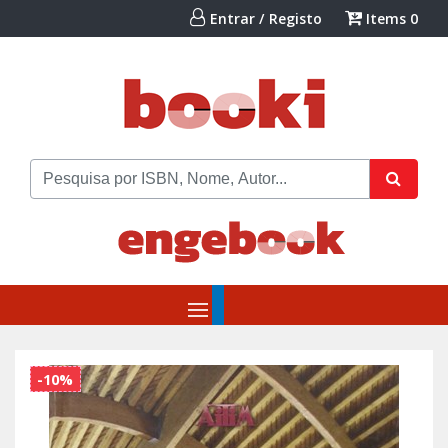
Entrar / Registo
Items
0
-10%