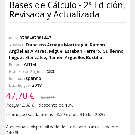
Bases de Cálculo - 2ª Edición,
Revisada y Actualizada
9788487381447
ISBN:
Francisco Arriaga Martitegui
,
Ramón
Autores:
Argüelles Álvarez
,
Miguel Esteban Herrero
,
Guillermo
Iñíguez González
,
Ramón Argüelles Bustillo
AITIM
Editora:
580
Número de Páginas:
Espanhol
Idioma:
2018
Data Edição:
47,70 €
53,00 €
Poupa: 5,30 €
| desconto de 10%
Promoção válida até às 23:59 do dia 31-dez-2026.
A eventual indisponibilidade de stock será comunicada em
24/48h