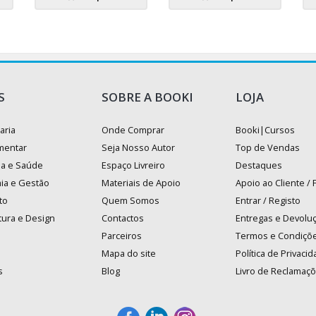
S
SOBRE A BOOKI
LOJA
aria
Onde Comprar
Booki|Cursos
mentar
Seja Nosso Autor
Top de Vendas
na e Saúde
Espaço Livreiro
Destaques
ia e Gestão
Materiais de Apoio
Apoio ao Cliente /
to
Quem Somos
Entrar / Registo
tura e Design
Contactos
Entregas e Devolu
Parceiros
Termos e Condiçõ
Mapa do site
Política de Privaci
s
Blog
Livro de Reclamaç