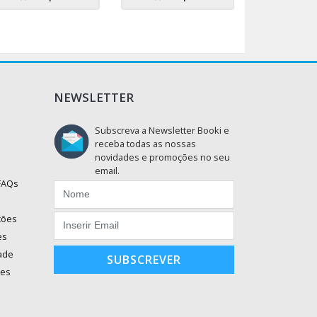
NEWSLETTER
Subscreva a Newsletter Booki e
receba todas as nossas
novidades e promoções no seu
email.
 FAQs
ções
es
dade
SUBSCREVER
ões