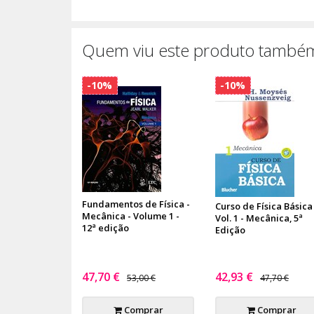
Quem viu este produto também
-10%
-10%
Fundamentos de Física -
Curso de Física Básica 
Mecânica - Volume 1 -
Vol. 1 - Mecânica, 5ª
12ª edição
Edição
47,70 €
42,93 €
53,00 €
47,70 €
Comprar
Comprar