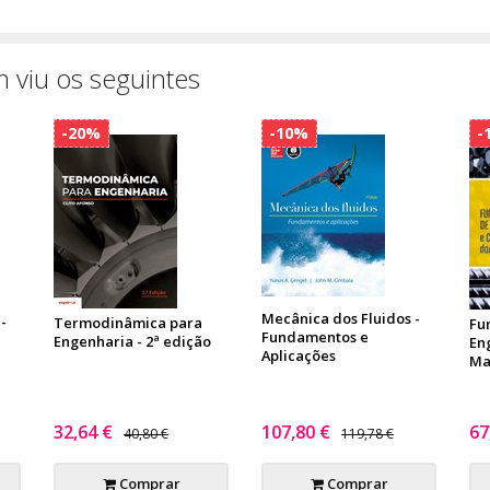
 viu os seguintes
-20%
-10%
-
Mecânica dos Fluidos -
-
Termodinâmica para
Fu
Fundamentos e
Engenharia - 2ª edição
En
Aplicações
Mat
32,64 €
107,80 €
67
40,80 €
119,78 €
Comprar
Comprar