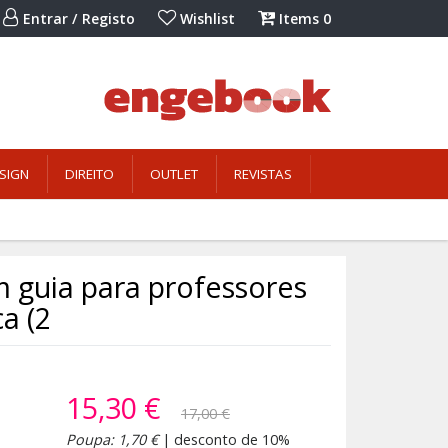
Entrar / Registo
Wishlist
Items
0
SIGN
DIREITO
OUTLET
REVISTAS
m guia para professores
a (2
15,30 €
17,00 €
Poupa: 1,70 €
| desconto de 10%