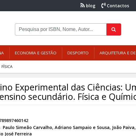
blog
Contactos
NA
ECONOMIA E GESTÃO
DESPORTO
ARQUITETURA E DE
FÍSICA
ino Experimental das Ciências: U
ensino secundário. Física e Químic
789897460142
Paulo Simeão Carvalho
,
Adriano Sampaio e Sousa
,
João Paiva
,
:
o José Ferreira