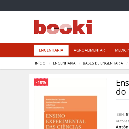
ENGENHARIA
AGROALIMENTAR
MEDICI
INÍCIO
ENGENHARIA
BASES DE ENGENHARIA
Ens
-10%
do 
9
ISBN:
Autores
Antóni