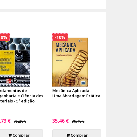
10%
-10%
ndamentos de
Mecânica Aplicada -
genharia e Ciência dos
Uma Abordagem Prática
eriais - 5ª edição
,73 €
35,46 €
75,26 €
39,40 €
Comprar
Comprar