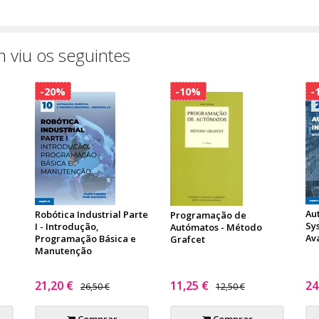
 viu os seguintes
-20%
-10%
-
Au
Robótica Industrial Parte
Programação de
Sy
I - Introdução,
Autómatos - Método
Av
Programação Básica e
Grafcet
Manutenção
21,20 €
11,25 €
24
26,50 €
12,50 €