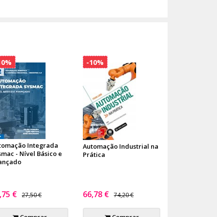
10%
-10%
tomação Integrada
Automação Industrial na
smac - Nível Básico e
Prática
ançado
,75 €
66,78 €
27,50 €
74,20 €