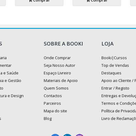
Comprar
Comprar
S
SOBRE A BOOKI
LOJA
aria
Onde Comprar
Booki|Cursos
mentar
Seja Nosso Autor
Top de Vendas
na e Saúde
Espaço Livreiro
Destaques
ia e Gestão
Materiais de Apoio
Apoio ao Cliente /
to
Quem Somos
Entrar / Registo
tura e Design
Contactos
Entregas e Devolu
Parceiros
Termos e Condiçõ
Mapa do site
Política de Privaci
s
Blog
Livro de Reclamaç