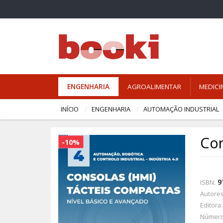
ENGENHARIA
AGROALIMENTAR
MEDICI
INÍCIO
ENGENHARIA
AUTOMAÇÃO INDUSTRIAL
Con
-10%
9
ISBN:
Autores
Editora:
Número