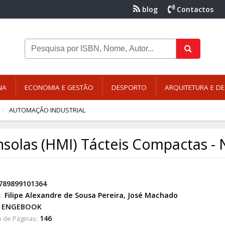
blog
Contactos
NA
ECONOMIA E GESTÃO
DESPORTO
ARQUITETURA E DE
AUTOMAÇÃO INDUSTRIAL
solas (HMI) Tácteis Compactas - 
789899101364
Filipe Alexandre de Sousa Pereira
,
José Machado
:
ENGEBOOK
146
 de Páginas: