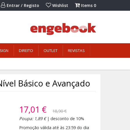
Entrar / Registo
Wishlist
Items
0
SIGN
DIREITO
OUTLET
REVISTAS
Nível Básico e Avançado
17,01 €
18,90 €
Poupa: 1,89 €
| desconto de 10%
Promoção válida até às 23:59 do dia