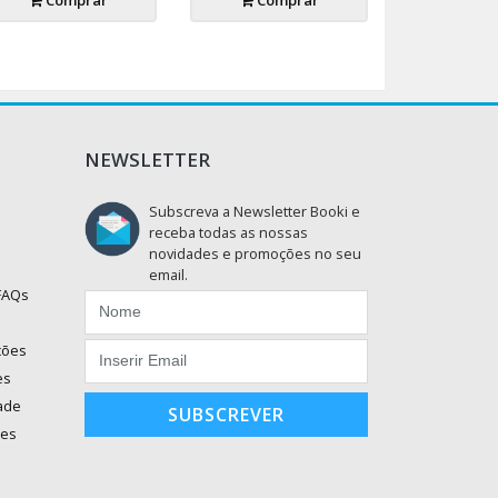
Comprar
Comprar
NEWSLETTER
Subscreva a Newsletter Booki e
receba todas as nossas
novidades e promoções no seu
email.
 FAQs
ções
es
dade
SUBSCREVER
ões