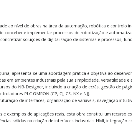
de ao nível de obras na área da automação, robótica e controlo indu
es de conceber e implementar processos de robotização e automatiz
oncretizar soluções de digitalização de sistemas e processos, fund
ina, apresenta-se uma abordagem prática e objetiva ao desenvolv
 em ambientes industriais pela sua simplicidade, versatilidade e 
ursos do NB-Designer, incluindo a criação de ecrãs, gestão de página
ntroladores PLC OMRON (CP, CJ, CS, NX e NJ).
uturação de interfaces, organização de variáveis, navegação intuit
s e exemplos de aplicações reais, esta obra constitui um recurso e
cias sólidas na criação de interfaces industriais HMI, integraçã