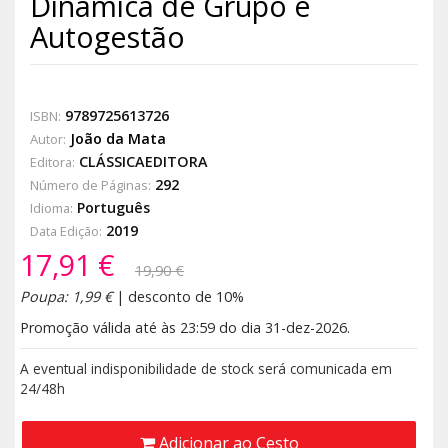
Dinâmica de Grupo e
Autogestão
9789725613726
ISBN:
João da Mata
Autor:
CLÁSSICAEDITORA
Editora:
292
Número de Páginas:
Português
Idioma:
2019
Data Edição:
17,91 €
19,90 €
Poupa: 1,99 €
| desconto de 10%
Promoção válida até às 23:59 do dia 31-dez-2026.
A eventual indisponibilidade de stock será comunicada em
24/48h
Adicionar ao Cesto