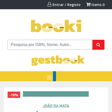
Entrar / Registo
Items
0
-10%