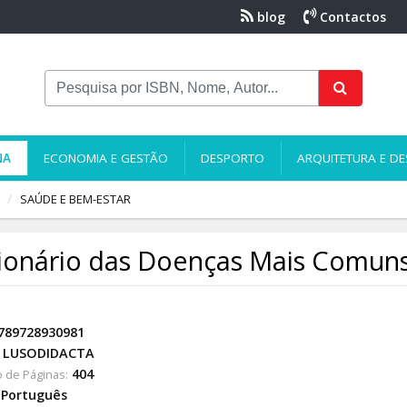
blog
Contactos
NA
ECONOMIA E GESTÃO
DESPORTO
ARQUITETURA E DE
SAÚDE E BEM-ESTAR
ionário das Doenças Mais Comun
789728930981
LUSODIDACTA
404
 de Páginas:
Português