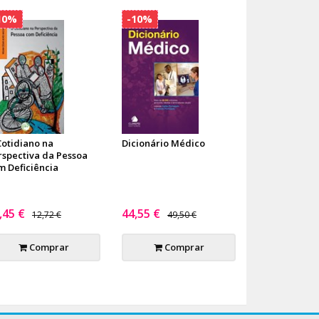
10%
-10%
Cotidiano na
Dicionário Médico
rspectiva da Pessoa
m Deficiência
,45 €
44,55 €
12,72 €
49,50 €
Comprar
Comprar