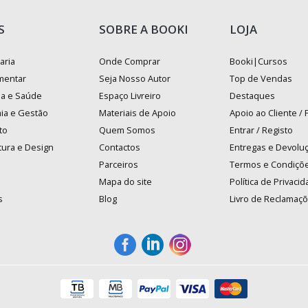
S
SOBRE A BOOKI
LOJA
aria
Onde Comprar
Booki|Cursos
mentar
Seja Nosso Autor
Top de Vendas
na e Saúde
Espaço Livreiro
Destaques
ia e Gestão
Materiais de Apoio
Apoio ao Cliente /
to
Quem Somos
Entrar / Registo
tura e Design
Contactos
Entregas e Devolu
Parceiros
Termos e Condiçõ
Mapa do site
Política de Privaci
s
Blog
Livro de Reclamaç