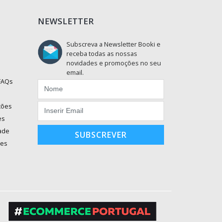
NEWSLETTER
Subscreva a Newsletter Booki e
receba todas as nossas
novidades e promoções no seu
email.
 FAQs
ções
es
dade
SUBSCREVER
ões