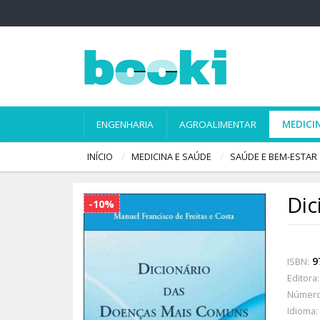
ENGENHARIA
AGROALIMENTAR
MEDICI
INÍCIO
MEDICINA E SAÚDE
SAÚDE E BEM-ESTAR
Dic
-10%
9
ISBN:
Editora:
Número
Idioma: