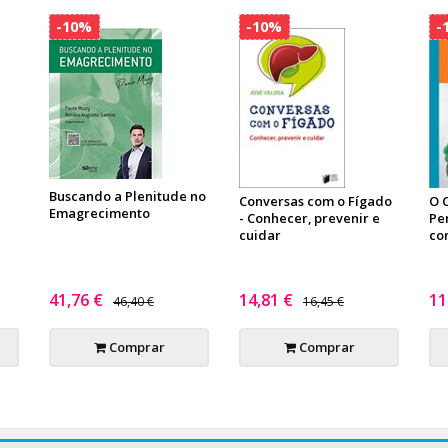
-10%
-10%
-
Buscando a Plenitude no
Conversas com o Fígado
O 
Emagrecimento
- Conhecer, prevenir e
Pe
cuidar
co
41,76 €
14,81 €
11
46,40 €
16,45 €
Comprar
Comprar