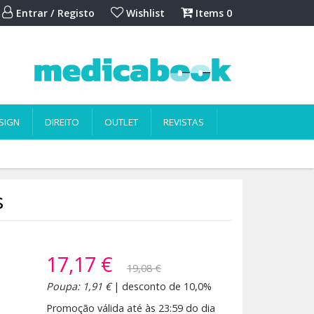
Entrar / Registo
Wishlist
Items
0
SIGN
DIREITO
OUTLET
REVISTAS
s
17,17 €
19,08 €
Poupa: 1,91 €
| desconto de 10,0%
Promoção válida até às 23:59 do dia