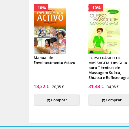
-10%
-10%
Manual de
CURSO BÁSICO DE
Envelhecimento Activo
MASSAGEM: Um Guia
para Técnicas de
Massagem Suéca,
Shiatsu e Reflexologia
18,32 €
31,48 €
20,35 €
34,98 €
Comprar
Comprar