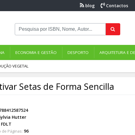
blog
Contactos
NA
ECONOMIA E GESTÃO
DESPORTO
ARQUITETURA E D
UÇÃO VEGETAL
tivar Setas de Forma Sencilla
788412587524
Sylvia Hutter
FDLT
96
 de Páginas: