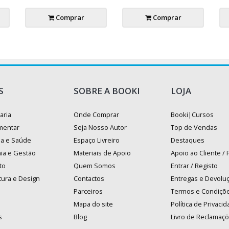
Comprar
Comprar
S
SOBRE A BOOKI
LOJA
aria
Onde Comprar
Booki|Cursos
mentar
Seja Nosso Autor
Top de Vendas
na e Saúde
Espaço Livreiro
Destaques
ia e Gestão
Materiais de Apoio
Apoio ao Cliente /
to
Quem Somos
Entrar / Registo
tura e Design
Contactos
Entregas e Devolu
Parceiros
Termos e Condiçõ
Mapa do site
Política de Privaci
s
Blog
Livro de Reclamaç