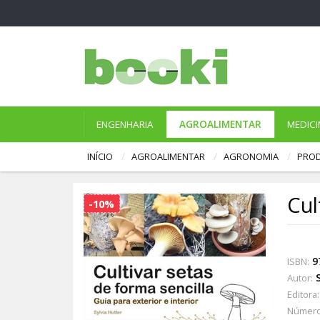
ENGENHARIA
AGROALIMENTAR
MEDICI
INÍCIO
AGROALIMENTAR
AGRONOMIA
PROD
Cul
-10%
9
ISBN:
Autor:
Editora:
Número