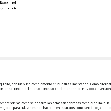
Espanhol
2024
ição:
quisito, son un buen complemento en nuestra alimentación. Como alternati
ín, en un rincón del huerto o incluso en el interior. Con muy poca invers
 comprenderás cómo se desarrollan setas tan sabrosas como el shiitake, la se
 mejores para cultivar. Puede hacerse en sustratos como serrín, paja, poso