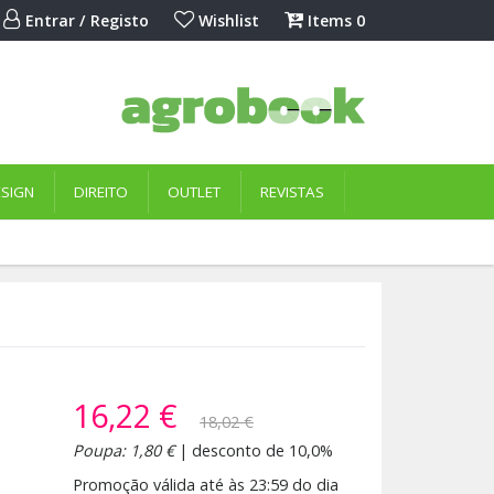
Entrar / Registo
Wishlist
Items
0
ESIGN
DIREITO
OUTLET
REVISTAS
16,22 €
18,02 €
Poupa: 1,80 €
| desconto de 10,0%
Promoção válida até às 23:59 do dia