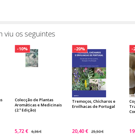
 viu os seguintes
-10%
-20%
-
as
Colecção de Plantas
Tremoços, Chícharos e
Co
Aromáticas e Medicinais
Ervilhacas de Portugal
Tr
(2.º Edição)
Co
5,72 €
20,40 €
19
6,36 €
25,50 €