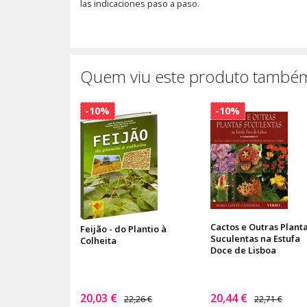
las indicaciones paso a paso.
Quem viu este produto também
-10%
-10%
Cactos e Outras Plant
Feijão - do Plantio à
Suculentas na Estufa
Colheita
Doce de Lisboa
20,03 €
20,44 €
22,26 €
22,71 €