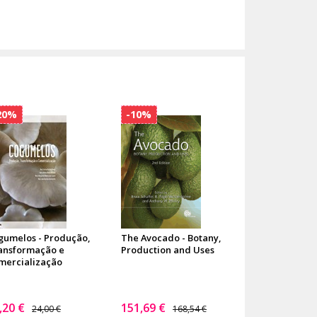
20%
-10%
gumelos - Produção,
The Avocado - Botany,
ansformação e
Production and Uses
mercialização
,20 €
151,69 €
24,00 €
168,54 €