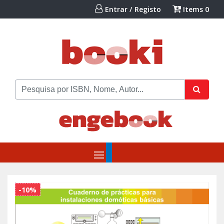
Entrar / Registo
Items
0
-10%