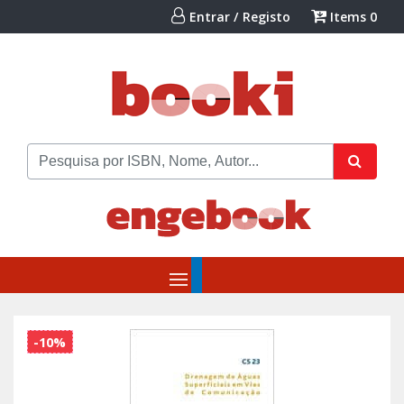
Entrar / Registo
Items
0
-10%