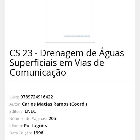
CS 23 - Drenagem de Águas
Superficiais em Vias de
Comunicação
9789724916422
ISBN:
Carlos Matias Ramos (Coord.)
Autor:
LNEC
Editora:
205
Número de Páginas:
Português
Idioma:
1996
Data Edição: