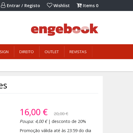
Entrar / Registo
Wishlist
Items
0
SIGN
DIREITO
OUTLET
REVISTAS
es
16,00 €
20,00 €
Poupa: 4,00 €
| desconto de 20%
Promoção válida até às 23:59 do dia