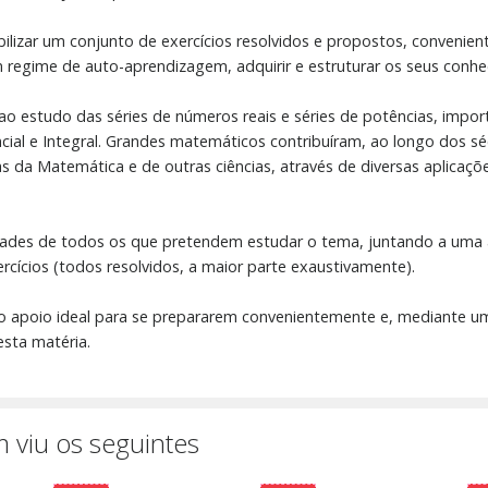
izar um conjunto de exercícios resolvidos e propostos, convenie
m regime de auto-aprendizagem, adquirir e estruturar os seus con
ao estudo das séries de números reais e séries de potências, impo
ncial e Integral. Grandes matemáticos contribuíram, ao longo dos s
as da Matemática e de outras ciências, através de diversas aplica
idades de todos os que pretendem estudar o tema, juntando a uma 
cícios (todos resolvidos, a maior parte exaustivamente).
 o apoio ideal para se prepararem convenientemente e, mediante u
sta matéria.
 viu os seguintes