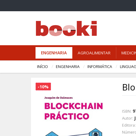
ENGENHARIA
AGROALIMENTAR
MEDICI
INÍCIO
ENGENHARIA
INFORMÁTICA
LINGUA
Blo
-10%
9
ISBN:
Autor:
Editora:
Número