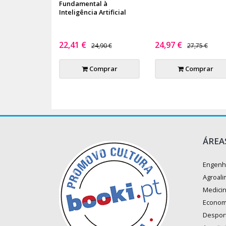
Fundamental à
Inteligência Artificial
22,41 €
24,97 €
24,90 €
27,75 €
Comprar
Comprar
ÁREA
Engenh
Agroali
Medici
Econom
Despor