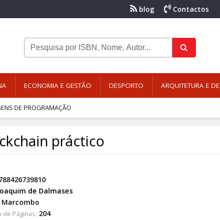
blog
Contactos
NA
ECONOMIA E GESTÃO
DESPORTO
ARQUITETURA E DE
GENS DE PROGRAMAÇÃO
ckchain práctico
788426739810
Joaquim de Dalmases
Marcombo
204
 de Páginas: