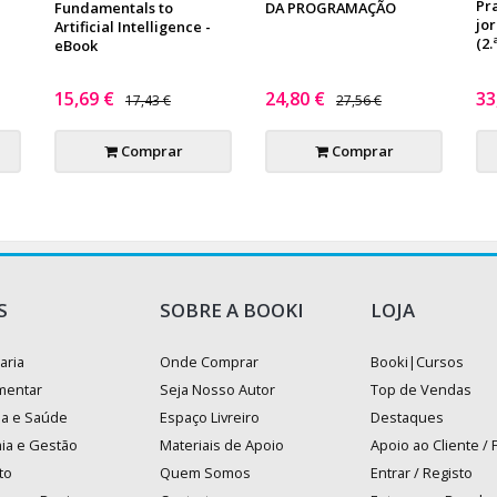
Pr
Fundamentals to
DA PROGRAMAÇÃO
jo
Artificial Intelligence -
(2.
eBook
15,69 €
24,80 €
33
17,43 €
27,56 €
Comprar
Comprar
S
SOBRE A BOOKI
LOJA
aria
Onde Comprar
Booki|Cursos
mentar
Seja Nosso Autor
Top de Vendas
na e Saúde
Espaço Livreiro
Destaques
ia e Gestão
Materiais de Apoio
Apoio ao Cliente /
to
Quem Somos
Entrar / Registo