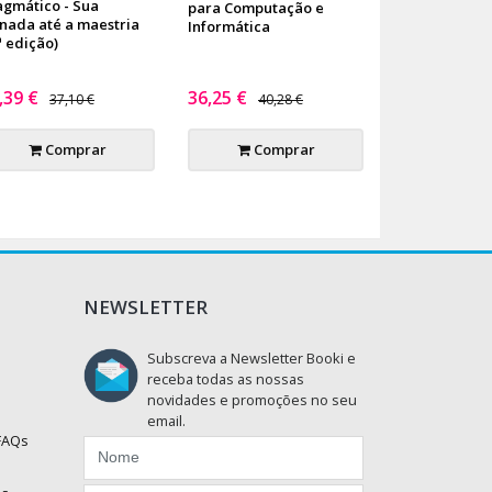
agmático - Sua
para Computação e
rnada até a maestria
Informática
ª edição)
,39 €
36,25 €
37,10 €
40,28 €
Comprar
Comprar
NEWSLETTER
Subscreva a Newsletter Booki e
receba todas as nossas
novidades e promoções no seu
email.
 FAQs