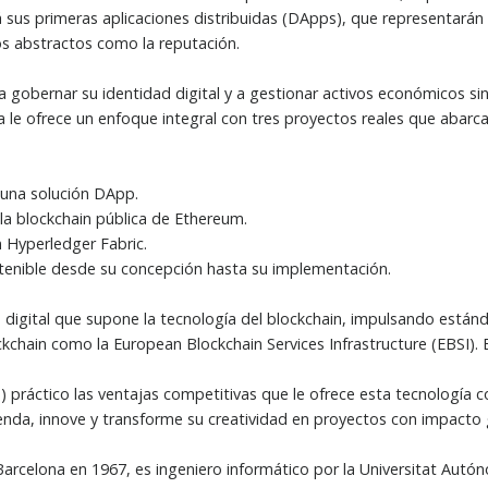
 sus primeras aplicaciones distribuidas (DApps), que representarán 
s abstractos como la reputación.
 a gobernar su identidad digital y a gestionar activos económicos 
le ofrece un enfoque integral con tres proyectos reales que abarcan
 una solución DApp.
a blockchain pública de Ethereum.
 Hyperledger Fabric.
ostenible desde su concepción hasta su implementación.
 digital que supone la tecnología del blockchain, impulsando estánd
kchain como la European Blockchain Services Infrastructure (EBSI). B
 práctico las ventajas competitivas que le ofrece esta tecnología c
renda, innove y transforme su creatividad en proyectos con impacto 
Barcelona en 1967, es ingeniero informático por la Universitat Aut