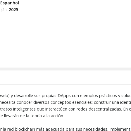
Espanhol
2025
ição:
eb) y desarrolle sus propias DApps con ejemplos prácticos y soluc
necesita conocer diversos conceptos esenciales: construir una ident
ontratos inteligentes que interactúen con redes descentralizadas. En 
 llevarán de la teoría a la acción.
egir la red blockchain más adecuada para sus necesidades, implementa