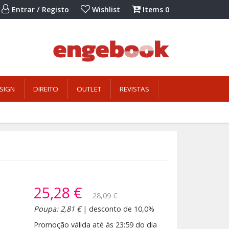
Entrar / Registo
Wishlist
Items
0
SIGN
DIREITO
OUTLET
REVISTAS
25,28 €
28,09 €
Poupa: 2,81 €
| desconto de 10,0%
Promoção válida até às 23:59 do dia