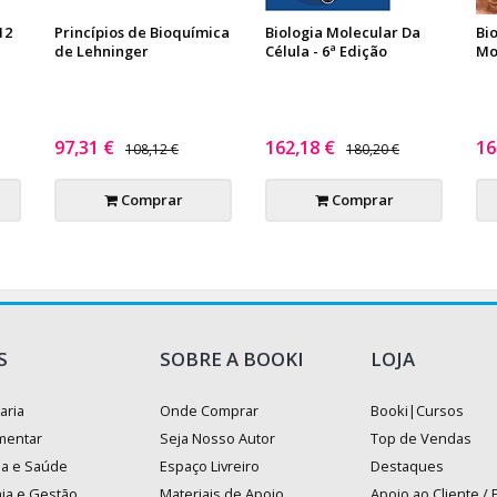
12
Princípios de Bioquímica
Biologia Molecular Da
Bio
de Lehninger
Célula - 6ª Edição
Mo
97,31 €
162,18 €
16
108,12 €
180,20 €
Comprar
Comprar
S
SOBRE A BOOKI
LOJA
aria
Onde Comprar
Booki|Cursos
mentar
Seja Nosso Autor
Top de Vendas
na e Saúde
Espaço Livreiro
Destaques
ia e Gestão
Materiais de Apoio
Apoio ao Cliente /