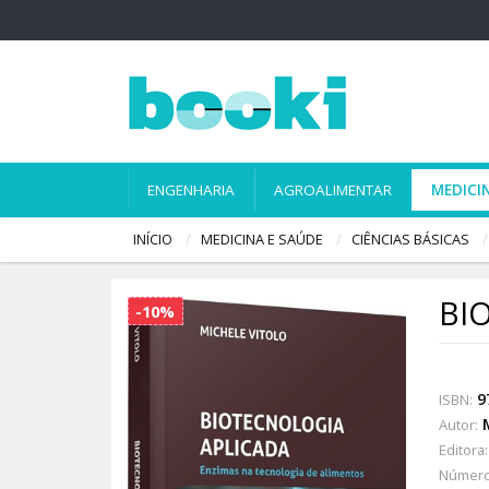
ENGENHARIA
AGROALIMENTAR
MEDICI
INÍCIO
MEDICINA E SAÚDE
CIÊNCIAS BÁSICAS
BI
-10%
9
ISBN:
Autor:
Editora:
Número