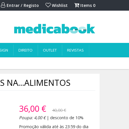
Entrar / Registo
Wishlist
Items
0
SIGN
DIREITO
OUTLET
REVISTAS
S NA...ALIMENTOS
36,00 €
40,00 €
Poupa: 4,00 €
| desconto de 10%
Promoção válida até às 23:59 do dia