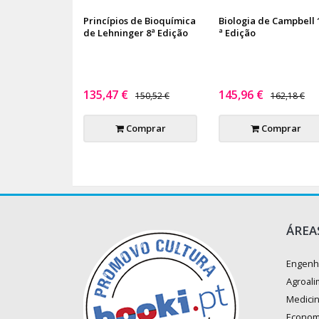
Princípios de Bioquímica
Biologia de Campbell 
de Lehninger 8ª Edição
ª Edição
135,47 €
145,96 €
150,52 €
162,18 €
Comprar
Comprar
ÁREA
Engenh
Agroali
Medici
Econom