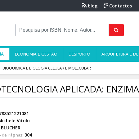
blog
Contactos
NA
ECONOMIA E GESTÃO
DESPORTO
ARQUITETURA E DE
BIOQUÍMICA E BIOLOGIA CELULAR E MOLECULAR
OTECNOLOGIA APLICADA: ENZIMA
788521221081
Michele Vitolo
BLUCHER.
304
 de Páginas: