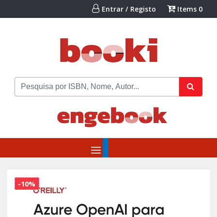
Entrar / Registo
Items
0
-10%