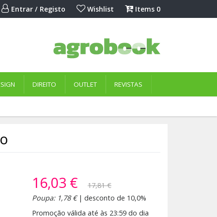
Entrar / Registo
Wishlist
Items
0
ESIGN
DIREITO
OUTLET
REVISTAS
co
16,03 €
17,81 €
Poupa: 1,78 €
| desconto de 10,0%
Promoção válida até às 23:59 do dia