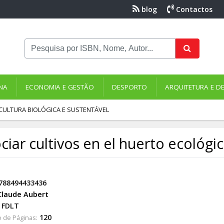
blog
Contactos
NA
ECONOMIA E GESTÃO
DESPORTO
ARQUITETURA E D
CULTURA BIOLÓGICA E SUSTENTÁVEL
ciar cultivos en el huerto ecológi
788494433436
Claude Aubert
FDLT
120
 de Páginas: