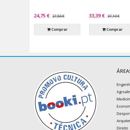
24,75 €
33,39 €
27,50 €
37,10 €
Comprar
Comprar
ÁREA
Engenh
Agroali
Medici
Econom
Despor
Arquite
Direito