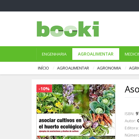
ENGENHARIA
AGROALIMENTAR
MEDICI
INÍCIO
AGROALIMENTAR
AGRONOMIA
AGRI
Aso
-10%
9
ISBN:
Autor:
Editora:
Número