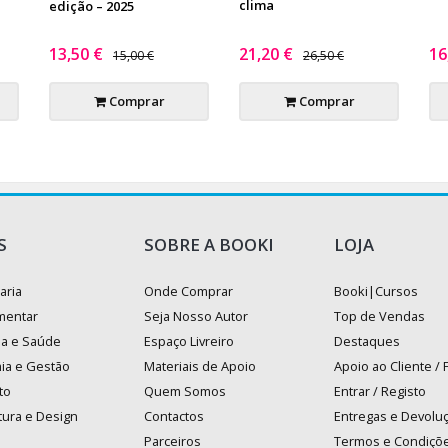
clima
edição – 2025
13,50 €
21,20 €
16
15,00 €
26,50 €
Comprar
Comprar
S
SOBRE A BOOKI
LOJA
aria
Onde Comprar
Booki|Cursos
mentar
Seja Nosso Autor
Top de Vendas
na e Saúde
Espaço Livreiro
Destaques
ia e Gestão
Materiais de Apoio
Apoio ao Cliente /
to
Quem Somos
Entrar / Registo
tura e Design
Contactos
Entregas e Devolu
Parceiros
Termos e Condiçõ