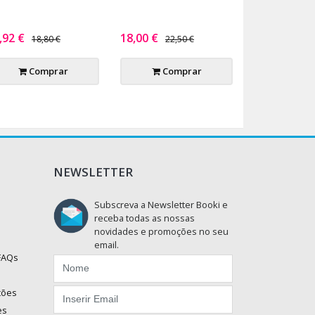
,92 €
18,00 €
18,80 €
22,50 €
Comprar
Comprar
NEWSLETTER
Subscreva a Newsletter Booki e
receba todas as nossas
novidades e promoções no seu
email.
 FAQs
ções
es