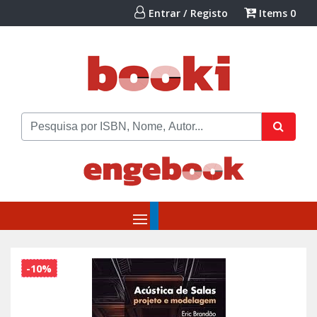
Entrar / Registo
Items
0
-10%