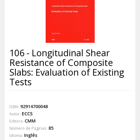
106 - Longitudinal Shear
Resistance of Composite
Slabs: Evaluation of Existing
Tests
92914700048
ISBN:
ECCS
Autor:
CMM
Editora:
85
Número de Páginas:
Inglês
Idioma: