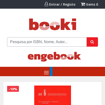
Entrar / Registo
Items
0
-10%