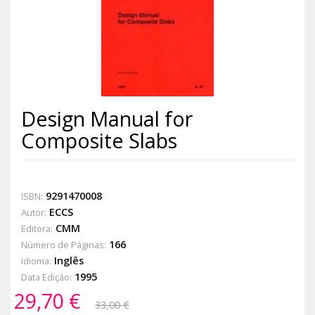
Design Manual for
Composite Slabs
9291470008
ISBN:
ECCS
Autor:
CMM
Editora:
166
Número de Páginas:
Inglês
Idioma:
1995
Data Edição:
29,70 €
33,00 €