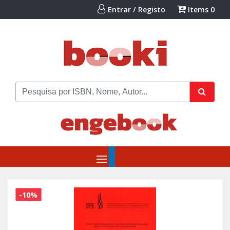
Entrar / Registo
Items
0
-10%