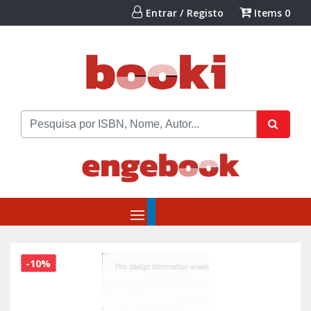
Entrar / Registo
Items
0
-10%