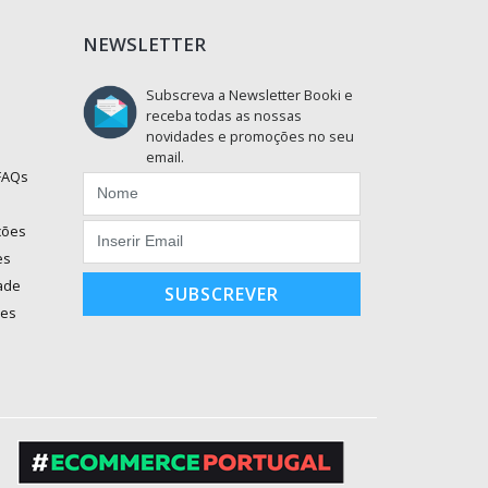
NEWSLETTER
Subscreva a Newsletter Booki e
receba todas as nossas
novidades e promoções no seu
email.
 FAQs
ções
es
dade
SUBSCREVER
ões