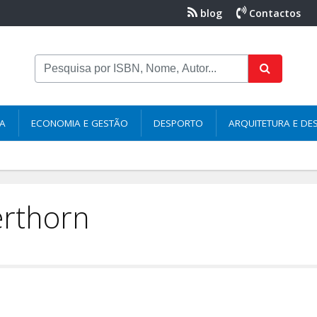
blog
Contactos
NA
ECONOMIA E GESTÃO
DESPORTO
ARQUITETURA E DE
erthorn