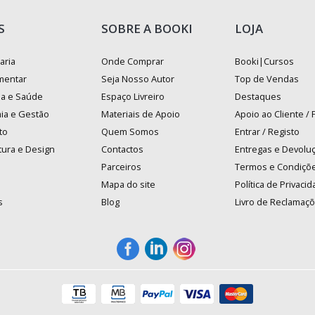
S
SOBRE A BOOKI
LOJA
aria
Onde Comprar
Booki|Cursos
mentar
Seja Nosso Autor
Top de Vendas
na e Saúde
Espaço Livreiro
Destaques
ia e Gestão
Materiais de Apoio
Apoio ao Cliente /
to
Quem Somos
Entrar / Registo
tura e Design
Contactos
Entregas e Devolu
Parceiros
Termos e Condiçõ
Mapa do site
Política de Privaci
s
Blog
Livro de Reclamaç