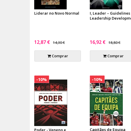
Liderar no Novo Normal
I, Leader – Guidelines
Leadership Developm
12,87 €
16,92 €
14,30 €
18,80 €
Comprar
Comprar
-10%
-10%
Capitães de Equipa
Poder - Veneno e