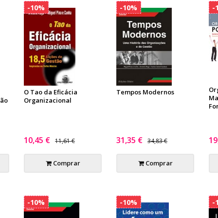
-10%
-10%
-
Or
O Tao da Eficácia
Tempos Modernos
Ma
tão
Organizacional
Fo
10,45 €
31,35 €
19
11,61 €
34,83 €
Comprar
Comprar
-10%
-10%
-