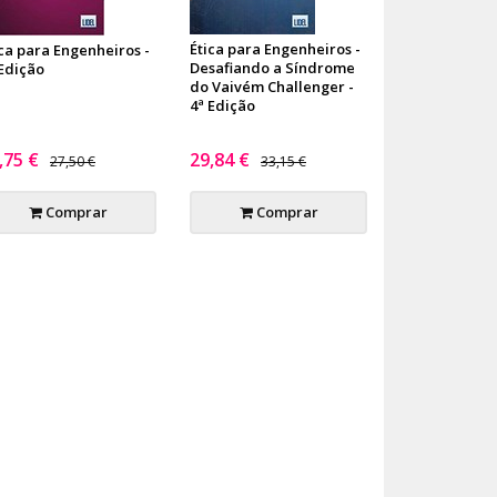
Ética para Engenheiros -
ica para Engenheiros -
Desafiando a Síndrome
 Edição
do Vaivém Challenger -
4ª Edição
,75 €
29,84 €
27,50 €
33,15 €
Comprar
Comprar