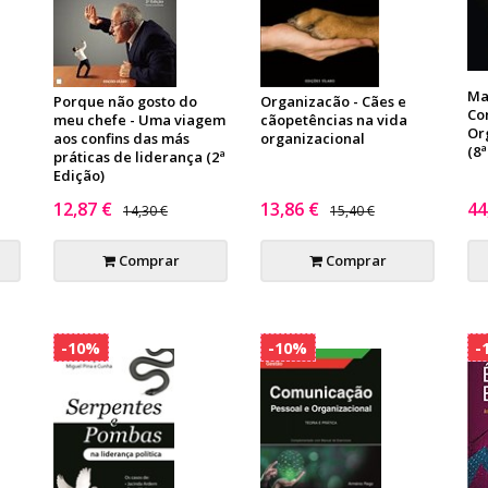
Ma
Porque não gosto do
Organizacão - Cães e
Co
meu chefe - Uma viagem
cãopetências na vida
Or
aos confins das más
organizacional
(8ª
práticas de liderança (2ª
Edição)
12,87 €
13,86 €
44
14,30 €
15,40 €
Comprar
Comprar
-10%
-10%
-