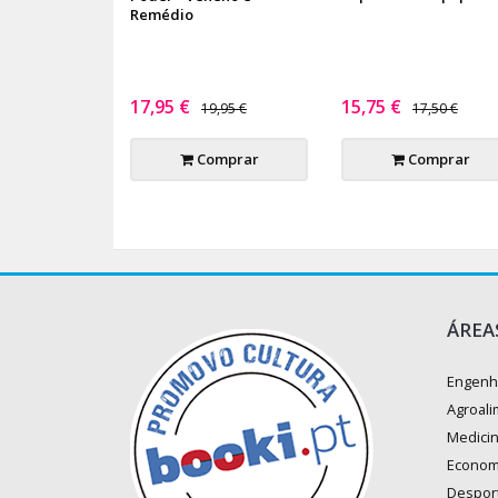
Remédio
17,95 €
15,75 €
19,95 €
17,50 €
Comprar
Comprar
ÁREA
Engenh
Agroali
Medici
Econom
Despor