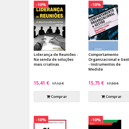
-10%
-10%
Liderança de Reuniões -
Comportamento
Na senda de soluções
Organizacional e Ges
mais criativas
- Instrumentos de
Medida
15,41 €
15,75 €
17,12 €
17,50 €
Comprar
Comprar
-10%
-10%