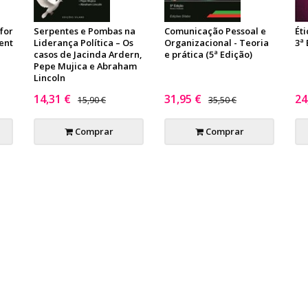
 for
Serpentes e Pombas na
Comunicação Pessoal e
Ét
ent
Liderança Política – Os
Organizacional - Teoria
3ª
casos de Jacinda Ardern,
e prática (5ª Edição)
Pepe Mujica e Abraham
Lincoln
14,31 €
31,95 €
24
15,90 €
35,50 €
Comprar
Comprar