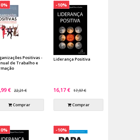
10%
-10%
ganizações Positivas -
Liderança Positiva
nual de Trabalho e
rmação
,99 €
16,17 €
22,21 €
17,97 €
Comprar
Comprar
10%
-10%