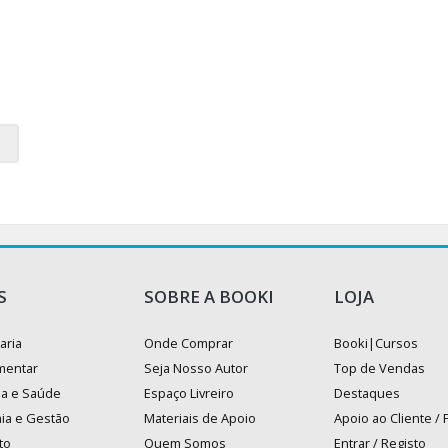
S
SOBRE A BOOKI
LOJA
aria
Onde Comprar
Booki|Cursos
mentar
Seja Nosso Autor
Top de Vendas
na e Saúde
Espaço Livreiro
Destaques
ia e Gestão
Materiais de Apoio
Apoio ao Cliente /
to
Quem Somos
Entrar / Registo