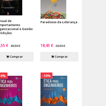
nual de
Paradoxos da Liderança
mportamento
ganizacional e Gestão
 Edição)
,55 €
18,45 €
49,50 €
20,50 €
Comprar
Comprar
10%
-10%