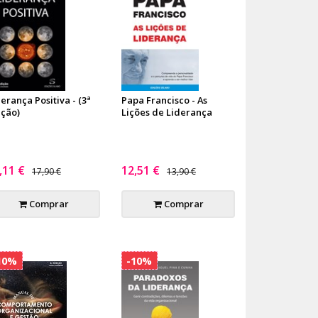
erança Positiva - (3ª
Papa Francisco - As
ição)
Lições de Liderança
,11 €
12,51 €
17,90 €
13,90 €
Comprar
Comprar
10%
-10%